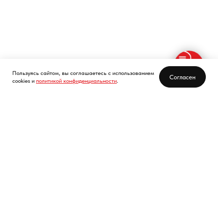
Пользуясь сайтом, вы соглашаетесь с использованием
Согласен
cookies и
политикой конфиденциальности
.
Где мы находимся?
г. Калуга, ул. Кирпичный завод МПС, р-н д.4,
стр.3
Режим работы: