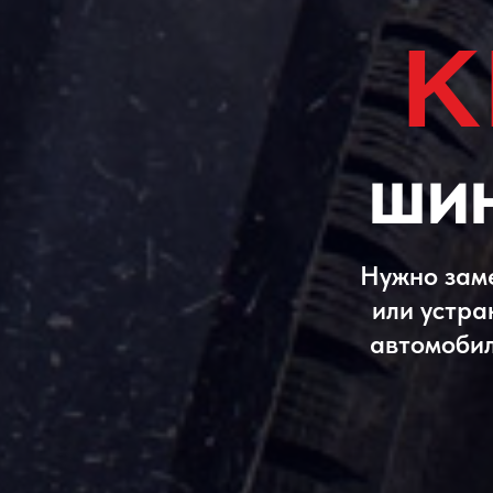
K
ШИН
Нужно заме
или устра
автомобил