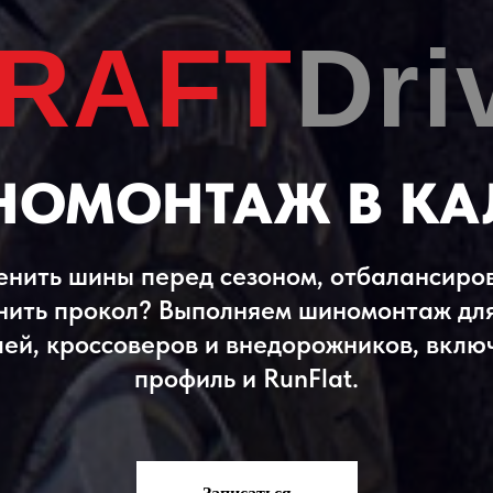
RAFT
Dri
ОМОНТАЖ В КА
нить шины перед сезоном, отбалансиро
нить прокол? Выполняем шиномонтаж дл
ей, кроссоверов и внедорожников, вклю
профиль и RunFlat.