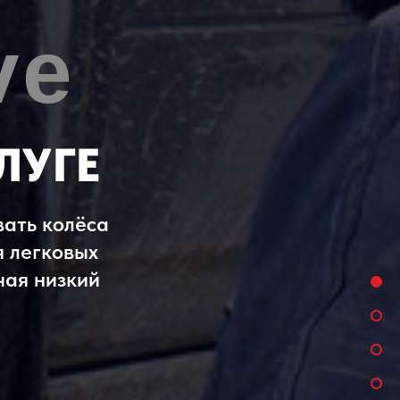
ve
ЛУГЕ
вать колёса
я легковых
чая низкий